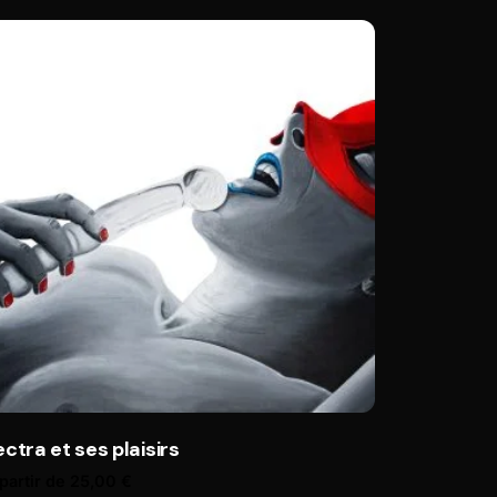
ectra et ses plaisirs
partir de
25,00
€