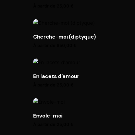
À partir de
25,00
€
Cherche-moi (diptyque)
À partir de
850,00
€
En lacets d'amour
À partir de
25,00
€
Envole-moi
À partir de
25,00
€