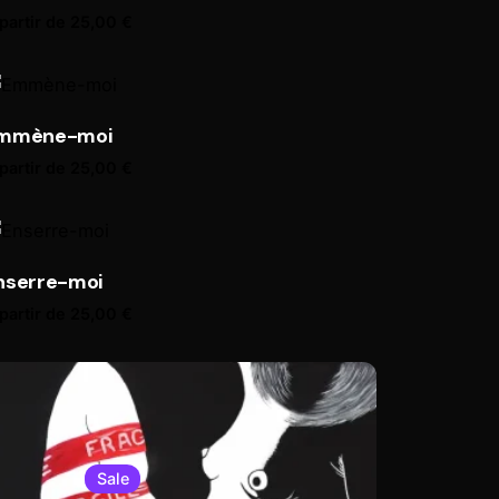
partir de
25,00
€
mmène-moi
partir de
25,00
€
nserre-moi
partir de
25,00
€
Sale