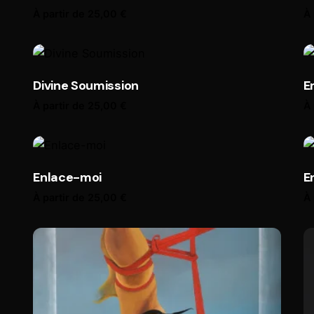
À partir de
25,00
€
À 
Divine Soumission
E
À partir de
25,00
€
À 
Enlace-moi
E
À partir de
25,00
€
À 