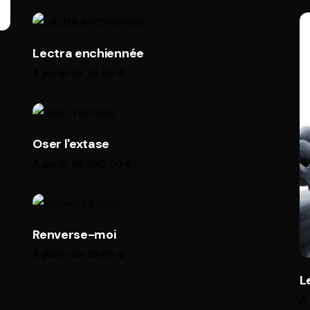
Lectra enchiennée
À partir de
25,00
€
Oser l'extase
À partir de
350,00
€
Renverse-moi
À partir de
25,00
€
L
À 