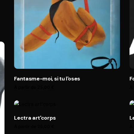
Fantasme-moi, si tu l'oses
F
À partir de
25,00
€
À 
Lectra art'corps
L
À partir de
25,00
€
À 