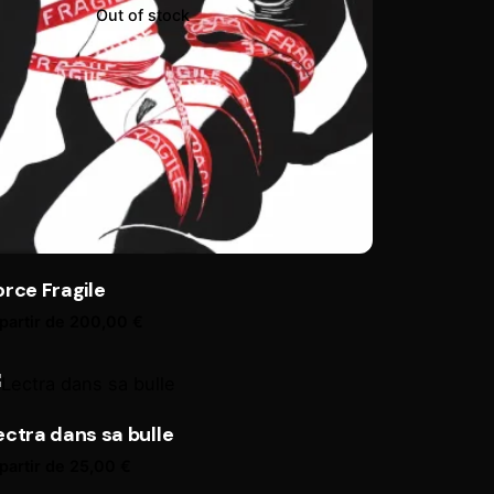
Out of stock
orce Fragile
partir de
200,00
€
ectra dans sa bulle
partir de
25,00
€