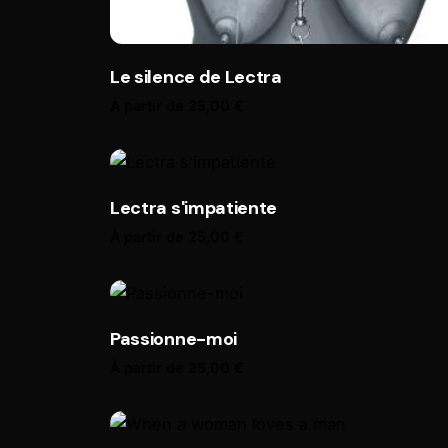
Le silence de Lectra
À partir de
25,00
€
Lectra s'impatiente
À partir de
25,00
€
Passionne-moi
À partir de
25,00
€