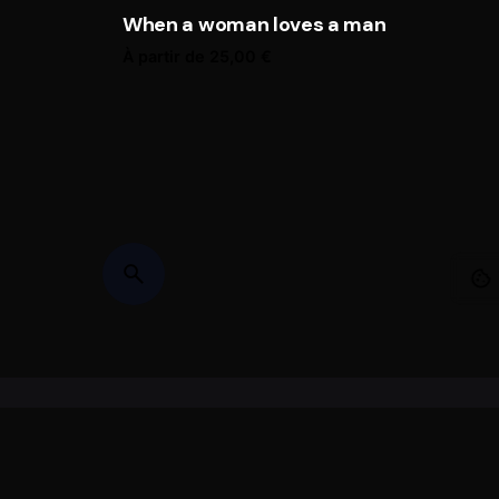
When a woman loves a man
À partir de
25,00
€