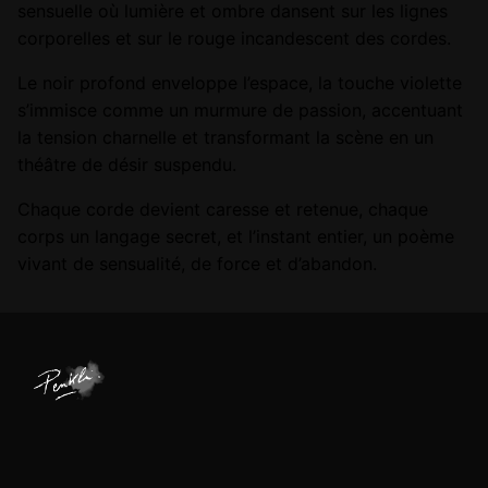
sensuelle où lumière et ombre dansent sur les lignes
corporelles et sur le rouge incandescent des cordes.
Le noir profond enveloppe l’espace, la touche violette
s’immisce comme un murmure de passion, accentuant
la tension charnelle et transformant la scène en un
théâtre de désir suspendu.
Chaque corde devient caresse et retenue, chaque
corps un langage secret, et l’instant entier, un poème
vivant de sensualité, de force et d’abandon.
Version
Impression d'art, Oeuvre originale
Format
15x21cm, 21×29,7cm, 50x61cm, 50x70cm