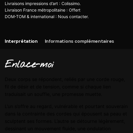
Livraisons impressions d’art : Colissimo.
Livraison France métropolitaine : Offert
DOM-TOM & international :
Nous contacter
.
Interprétation
Informations complémentaires
Enlace-moi
Deux corps se répondent, reliés par une corde rouge,
fil de désir et de tension, comme si chaque lien
traduisait un souffle, une promesse muette.
L’un s’offre au regard, vulnérable et pourtant souverain
dans la contrainte des cordes qui épousent sa peau et
sculptent ses formes. L’autre se détourne légèrement,
dessinant un mouvement fluide, une ondulation