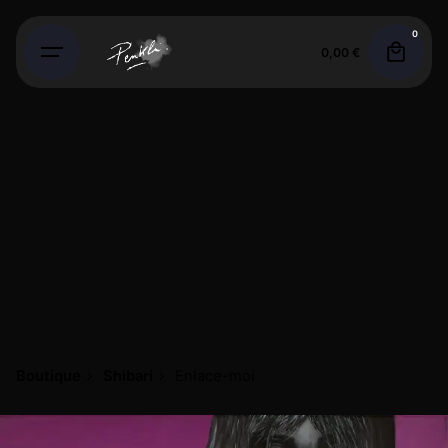
0
0,00
€
Boutique
Shibari
Enlace-moi