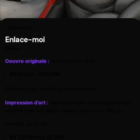
Disponible
Enlace-moi
Shibari
Oeuvre originale :
Acrylique sur toile
50x61cm – 650,00€
Délivrée avec certificat d’authenticité
Impression d’art :
Impression par encre pigmentaire
ultrachrome sur papier beaux arts coton 280 gr.
Formats au choix :
A5 (15x21cm) 25,00€