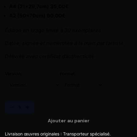
A4 (21×29,7cm) 35,00€
A2 (50x70cm) 90,00€
Édition en tirage limité à 30 exemplaires
Datée, signée et numérotée à la main par l’artiste
Délivrée avec certificat d’authenticité
Version:
Format:
Ajouter au panier
Livraison œuvres originales : Transporteur spécialisé.