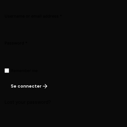
Username or email address
*
Required
Password
*
Remember me
Se connecter
Lost your password?