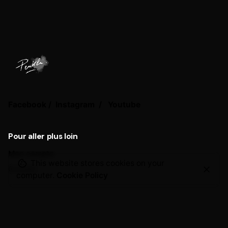
Facebook
/
Instagram
/
Youtube
Pour aller plus loin
Mon compte
This website stores cookies on your
Contact
computer.
Cookie Policy
Collaborations
Vous avez un projet et souhaitez collaborer ?
Me