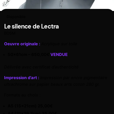
Disponible
Le silence de Lectra
BDSM
Oeuvre originale :
Acrylique sur toile
50x61cm – 650,00€
VENDUE
Délivrée avec certificat d’authenticité
Impression d’art :
Impression par encre pigmentaire
ultrachrome sur papier beaux arts coton 280 gr.
Formats au choix :
A5 (15x21cm) 25,00€
A4 (21×29,7cm) 35,00€