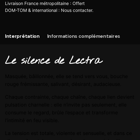
Livraison France métropolitaine : Offert
DOM-TOM & international :
Nous contacter
.
Interprétation
Informations complémentaires
Le silence de Lectra
Masquée, bâillonnée, elle se tend vers vous, bouche
rouge frémissante, salivant, désirant, audacieuse.
Chaque contrainte, chaque chaîne, chaque lien devient
pulsation charnelle : elle n’invite pas seulement, elle
consume le regard, brûle l’espace et transforme
l’intimité en feu visible.
La tension est totale, violente et sensuelle, et dans ce