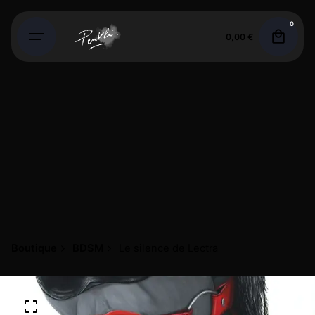
0
0,00
€
Boutique
BDSM
Le silence de Lectra