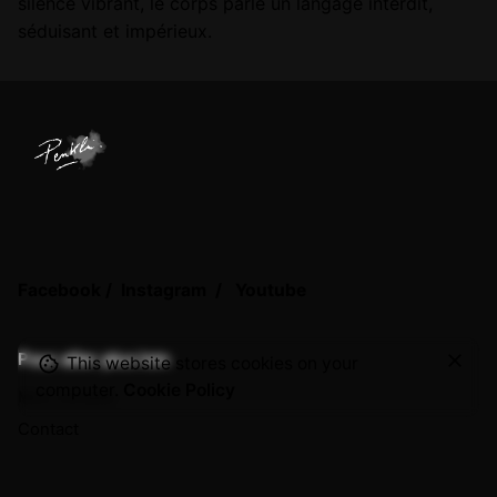
silence vibrant, le corps parle un langage interdit,
séduisant et impérieux.
Version
Impression d'art, Oeuvre originale
Format
15x21cm, 21×29,7cm, 50x61cm, 50x70cm
Facebook
/
Instagram
/
Youtube
–
25,00
€
650,00
€
Pour aller plus loin
This website stores cookies on your
Ajouter au panier
computer.
Cookie Policy
BDSM
Mon compte
Contact