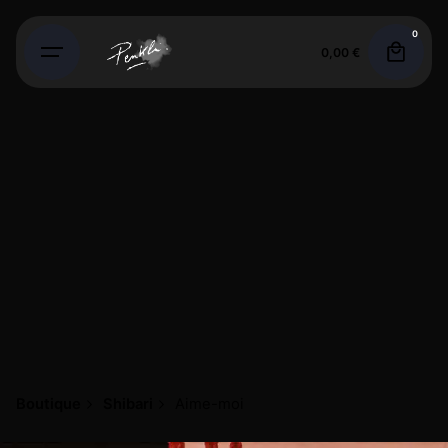
0
0,00
€
Boutique
Shibari
Aime-moi