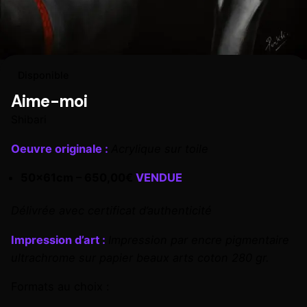
Disponible
Aime-moi
Shibari
Oeuvre originale :
Acrylique sur toile
50x61cm – 650,00€
VENDUE
Délivrée avec certificat d’authenticité
Impression d’art :
Impression par encre pigmentaire
ultrachrome sur papier beaux arts coton 280 gr.
Formats au choix :