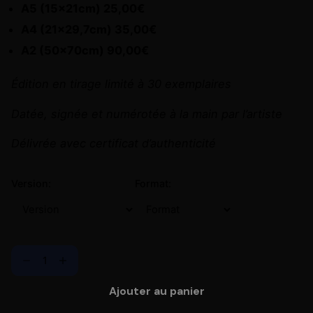
A5 (15x21cm) 25,00€
A4 (21×29,7cm) 35,00€
A2 (50x70cm) 90,00€
Édition en tirage limité à 30 exemplaires
Datée, signée et numérotée à la main par l’artiste
Délivrée avec certificat d’authenticité
Version:
Format:
Ajouter au panier