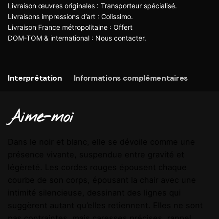
Livraison œuvres originales : Transporteur spécialisé.
Livraisons impressions d’art : Colissimo.
Livraison France métropolitaine : Offert
DOM-TOM & international :
Nous contacter
.
Interprétation
Informations complémentaires
Aime-moi
Dans le noir et blanc, elle se dévoile comme une
présence vivante, suspendue entre gravité et
légèreté. Les cordes rouges épousent chaque
courbe de son corps, épousant la chair avec une
intimité silencieuse, dessinant des lignes qui
suggèrent autant qu’elles retiennent. Elles ne sont
pas contraintes, mais caresses précises, rappel