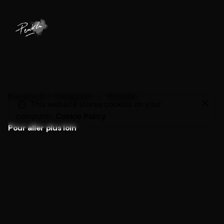
Format
15x21cm, 21×29,7cm, 50x61cm, 50x70cm
Facebook
/
Instagram
/
Youtube
–
25,00
€
650,00
€
This website stores cookies on your
BDSM
Ajouter au panier
computer.
Cookie Policy
Pour aller plus loin
Mon compte
Contact
Collaborations
Vous avez un projet et souhaitez collaborer ?
Me
contacter