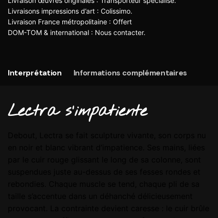
Livraison œuvres originales : Transporteur spécialisé.
Livraisons impressions d’art : Colissimo.
Livraison France métropolitaine : Offert
DOM-TOM & international :
Nous contacter
.
Interprétation
Informations complémentaires
Lectra s'impatiente
Debout, Lectra se fait sculpture vivante, son corps nu
en noir et blanc vibrant d’impatience. Ses mains, liées
par le cuir rouge glissant le long de sa colonne, sont
suspendues juste au-dessus de ses fesses rondes et
rebondies. Chaque muscle se tend, chaque pli de sa
taille s’accentue dans un déhanché délicieusement
provocant. La contrainte devient caresse : le cuir brûle