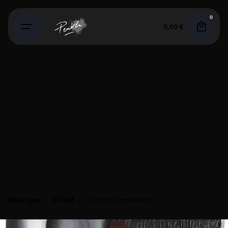
0
0,00
€
Boutique
BDSM
Lectra s’impatiente