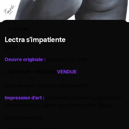
Disponible
Lectra s’impatiente
BDSM
Oeuvre originale :
Acrylique sur toile
50x61cm – 650,00€
VENDUE
Délivrée avec certificat d’authenticité
Impression d’art :
Impression par encre pigmentaire
ultrachrome sur papier beaux arts coton 280 gr.
Formats au choix :