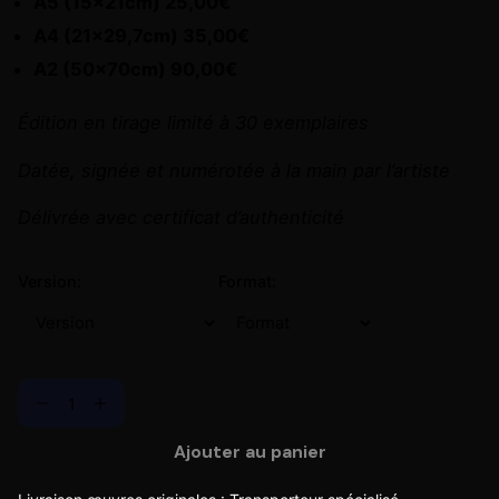
A5 (15x21cm) 25,00€
A4 (21×29,7cm) 35,00€
A2 (50x70cm) 90,00€
Édition en tirage limité à 30 exemplaires
Datée, signée et numérotée à la main par l’artiste
Délivrée avec certificat d’authenticité
Version:
Format:
Ajouter au panier