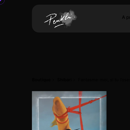
A p
Boutique
Shibari
Fantasme-moi, si tu l’ose