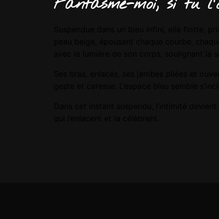
Fantasme-moi, si tu l'
Suspendue dans un bleu infini, elle flotte, p
peau beige, épousant chaque courbe, chaque p
avec la lumière de son corps, soulignant la
Ses bras, enlacés, ses jambes pliées et ouve
geste et caresse. L’espace bleu semble s’incl
Dans cet instant suspendu, l’intimité devient p
qui l’enlacent et la célèbrent.
Version
Impression d'art, O
Format
15x21cm, 21×29,7