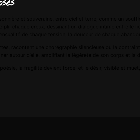
oses
risonnière et souveraine, entre ciel et terre, comme un souf
li, chaque creux, dessinant un dialogue intime entre le lie
 sensualité de chaque tension, la douceur de chaque abando
rtes, racontent une chorégraphie silencieuse où la contrai
iner autour d’elle, amplifiant la légèreté de son corps et la
oésie, la fragilité devient force, et le désir, visible et muet
euvre originale
cm, 50x70cm, 60x81cm