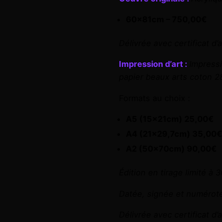
60x81cm – 750,00€
Délivrée avec certificat d’
Impression d’art :
Impressi
papier beaux arts coton 28
Formats au choix :
A5 (15x21cm) 25,00€
A4 (21×29,7cm) 35,00
A2 (50x70cm) 90,00€
Édition en tirage limité à 
Datée, signée et numérotée
Délivrée avec certificat d’