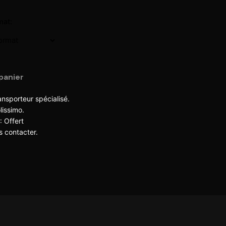
mat:
panier
ansporteur spécialisé.
lissimo.
: Offert
 contacter
.