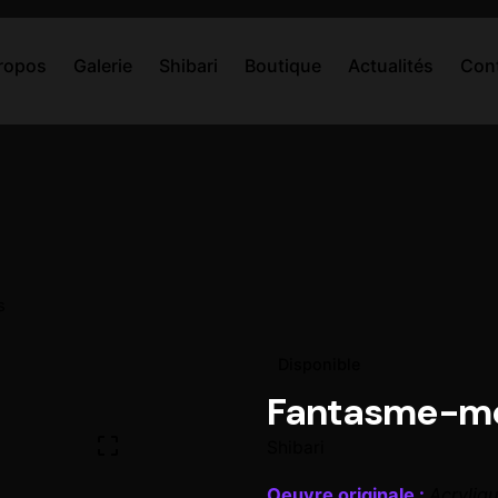
ropos
Galerie
Shibari
Boutique
Actualités
Con
s
Disponible
Fantasme-moi,
Shibari
Oeuvre originale :
Acryliqu