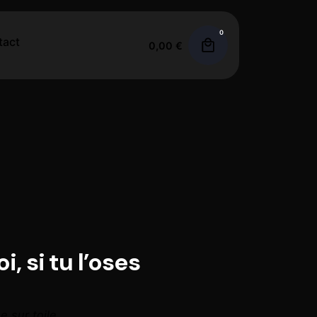
0
tact
0,00
€
 si tu l’oses
e sur toile