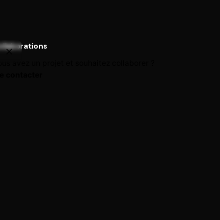
–
25,00
€
750,00
€
ollaborations
Ajouter au panier
Shibari
us avez un projet et souhaitez collaborer ?
e contacter