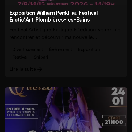
Exposition William Penkli au Festival
Erotic’Art, Plombières-les-Bains
Festival Artistique Érotique 9° édition Venez me
rencontrer et découvrir ma nouvelle...
Divertissement
Événement
Exposition
Festival
Shibari
Lire la suite