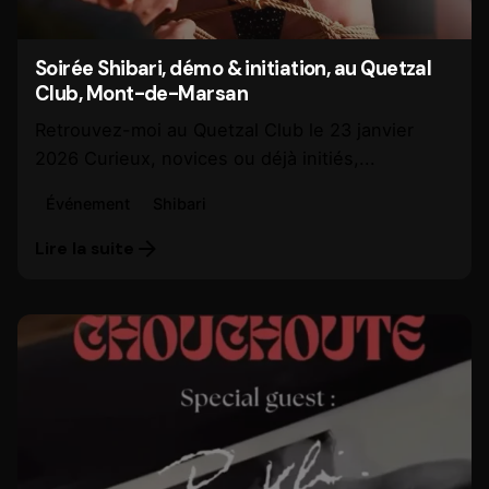
Soirée Shibari, démo & initiation, au Quetzal
Club, Mont-de-Marsan
Retrouvez-moi au Quetzal Club le 23 janvier
2026 Curieux, novices ou déjà initiés,...
Événement
Shibari
Lire la suite