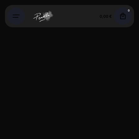
Skip
0
to
0,00
€
content