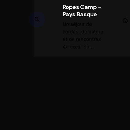
Ropes Camp -
Pays Basque
Un séjour de
cordes, de nature
et de rencontres
Au cœur du...
Divertissement
Événement
Shibari
Lire la suite