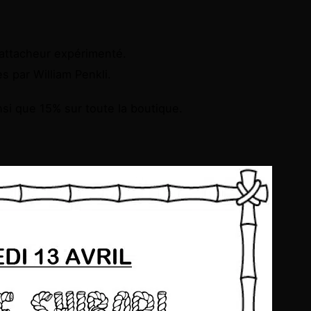
attacheur expérimenté.
s par William Penkli.
nsi que 15% sur toute la boutique.