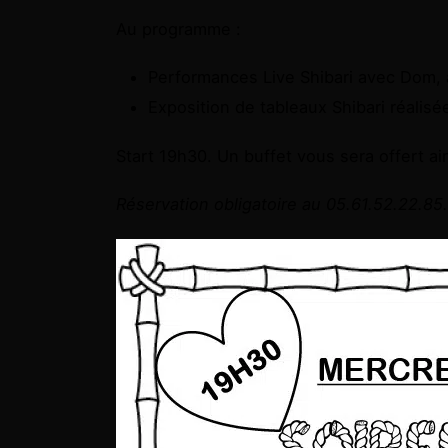
Au programme :
Performances Live Shibari avec Dom, 
Exposition de tableaux Shibari réalisée
Start 19h30. Un buffet vous sera offert ai
Réservation obligatoire au 05.61.52.22.85.