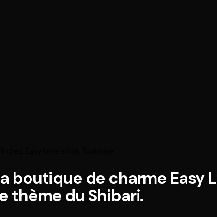
kli chez Easy Love shop, Toulouse
la boutique de charme Easy L
le thème du Shibari.