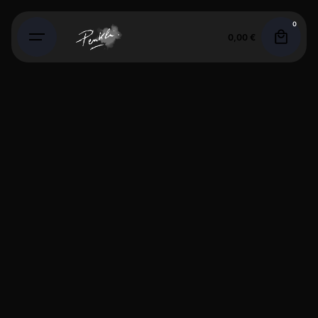
Skip
0
to
0,00
€
content