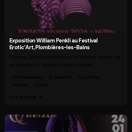
Exposition William Penkli au Festival
Erotic’Art, Plombières-les-Bains
Festival Artistique Érotique 9° édition Venez me
rencontrer et découvrir ma nouvelle...
Divertissement
Événement
Exposition
Festival
Shibari
Lire la suite