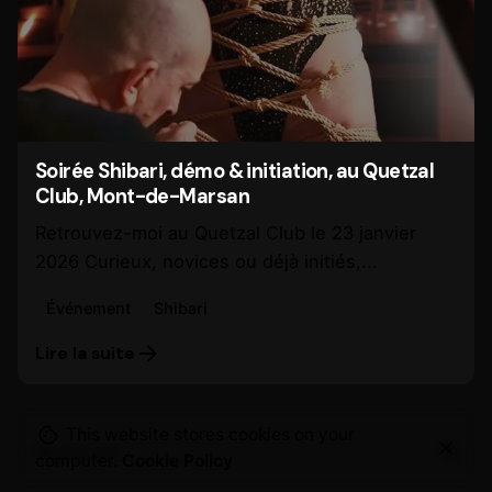
Soirée Shibari, démo & initiation, au Quetzal
Club, Mont-de-Marsan
Retrouvez-moi au Quetzal Club le 23 janvier
2026 Curieux, novices ou déjà initiés,...
Événement
Shibari
Lire la suite
This website stores cookies on your
Search
computer.
Cookie Policy
for