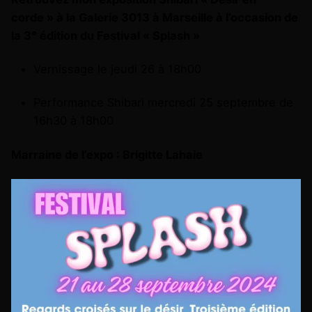
corde » à la Galerie 3013 à Marseille à l’occasion de
la 3° édition du Festival « Splash »
Vernissage le jeudi 26 à 18h00
Performance Shibari mercredi 25 septembre de
16h30 à 18h00
Marraine de l’expo : Brigitte Lahaie