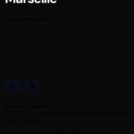
Publié le
21 septembre 2024
Accueil
Exposition
Exposition & performance Shibari William Penkli au Festival
Splash, Marseille
Retrouvez mon exposition Shibari « Désir en