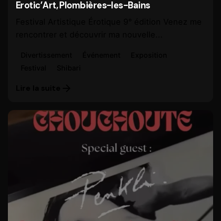
Erotic’Art, Plombières-les-Bains
Festival Artistique Érotique 9° édition Venez me
rencontrer et découvrir ma nouvelle...
Divertissement
Événement
Exposition
Festival
Shibari
Lire la suite