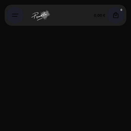
Skip
0
to
0,00
€
content