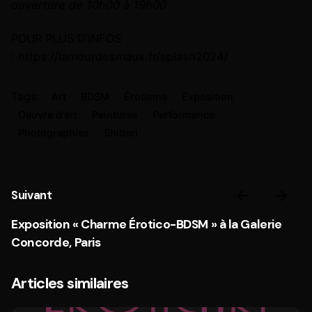
ouverture de 10h00 à 19h00
POUR PLUS D’INFOS
:
https://lamourdesmaux.fr/splash2024/
Tags:
Art
BDSM
Érotisme
Exposition
Oeuvre d'art
Peintures
Performance
Photographies
Shibari
Suivant
Exposition « Charme Érotico-BDSM » à la Galerie
Concorde, Paris
Articles similaires