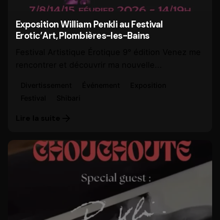
Exposition William Penkli au Festival
Erotic’Art, Plombières-les-Bains
Festival Artistique Érotique 9° édition Venez me
rencontrer et découvrir ma nouvelle...
Divertissement
Événement
Exposition
Festival
Shibari
Lire la suite