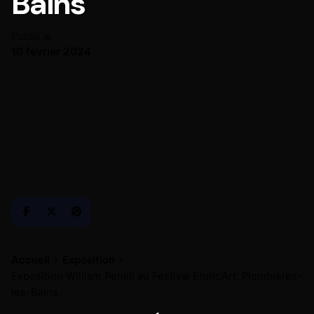
Bains
Publié le
10 février 2024
Accueil
Exposition
Exposition William Penkli au Festival Erotic’Art, Plombières-
les-Bains