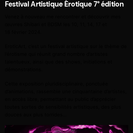
Festival Artistique Érotique 7° édition
Venez à nouveau me rencontrer et découvrir mes
œuvres Shibari et BDSM les 10, 11, 14, 17 et
18 février 2024.
EroticArt, c’est un festival artistique sur le thème de
l’érotisme qui réunit grand nombre d’artistes
talentueux, ainsi que des shows, initiations et
démonstrations.
Cette exposition pluridisciplinaire, ponctuée
d’animations, rassemble une cinquantaine d’artistes,
en accès libre, permettant au public d’apprécier
toutes sortes de sensibilités artistiques, des plus
douces aux plus torrides…