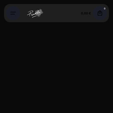
Skip
0
to
0,00
€
content