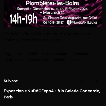
De 14h à 19h, au Clos des deux Augustins, rue
Grillot, à Plombières-les-bains
Tags:
Art
BDSM
Collectionneurs
Érotisme
Exposition
Oeuvre d'art
Shibari
Show
Suivant
Exposition « NuDéOExpo4 » à la Galerie Concorde,
Paris