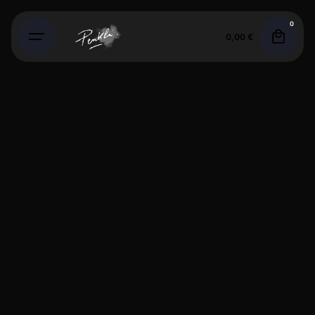
Skip
0
to
0,00
€
content