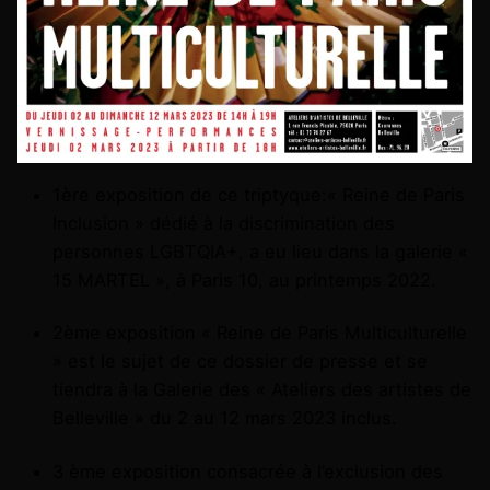
1ère exposition de ce triptyque:« Reine de Paris
Inclusion » dédié à la discrimination des
personnes LGBTQIA+, a eu lieu dans la galerie «
15 MARTEL », à Paris 10, au printemps 2022.
2ème exposition « Reine de Paris Multiculturelle
» est le sujet de ce dossier de presse et se
tiendra à la Galerie des « Ateliers des artistes de
Belleville » du 2 au 12 mars 2023 inclus.
3 ème exposition consacrée à l’exclusion des