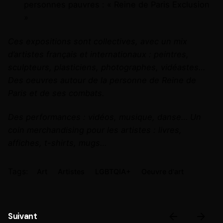
personnes pauvres : « Reine de Paris Exclusion
»
Ces expositions sont collectives, avec un mix
d’artistes français et internationaux : peintres,
sculpteurs, plasticiens, photographes, vidéastes…
Des oeuvres autour de la personne de Reine de
Paris et de ses combats.
Des performances : vidéos, musique, danse… Un
coin merchandising pour les artistes : livres,
affiches, t-shirts, mugs…
Tags:
Art
Artistes
LGBTQIA+
Oeuvre d'art
Suivant