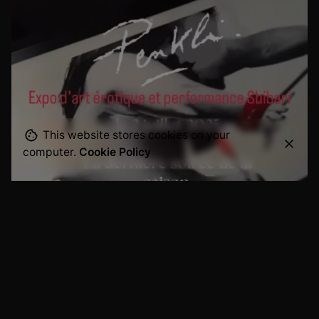
This website stores cookies on your
computer.
Cookie Policy
Exposition & Show Shibari William Penkli chez
ArtQ, Paris
« ArtQ vous chouchoute », une soirée
exceptionnelle dans un lieu mythique de la...