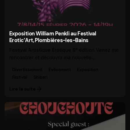
Exposition William Penkli au Festival
Erotic’Art, Plombières-les-Bains
Festival Artistique Érotique 9° édition Venez me
rencontrer et découvrir ma nouvelle...
Divertissement
Événement
Exposition
Festival
Shibari
Lire la suite