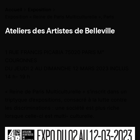
Accueil
Exposition
Exposition « Reine de Paris Multiculturelle », Paris
Ateliers des Artistes de Belleville
1 RUE FRANCIS PICABIA 75020 PARIS M°
COURONNES
DU JEUDI 2 AU DIMANCHE 12 MARS 2023 INCLUS
14 h- 19 h
« Reine de Paris Multiculturelle » s’inscrit dans un
triptyque d’expositions, consacré à la lutte contre
les discriminations : une société est plus riche
lorsque celle-ci est multi- culturelle.