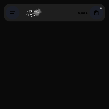
Skip
0
to
0,00
€
content