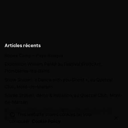
for
Articles récents
Ropes Camp – Pays Basque
Exposition William Penkli au Festival Erotic’Art,
Plombières-les-Bains
Show Shibari, « Dance with you Ghost », au Quetzal
Club, Mont-de-Marsan
Soirée Shibari, démo & initiation, au Quetzal Club, Mont-
de-Marsan
Exposition & Show Shibari William Penkli chez ArtQ,
This website stores cookies on your
Paris
computer.
Cookie Policy